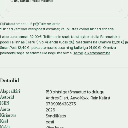
Uus, kasutamata raamat
Pakiautomaati 1–2 p
Tule ise järele
*Hinnad kehtivad veebipoest ostmisel; kauplustes võivad hinnad erineda
Laos: uus raamat 32,00 €. Tellimusele saab tasuta järele tulla Raamatukoi
poodi Tallinnas (Harju 1) või Viljandis (Lossi 28). Saadame ka Omniva (2,20 €) ja
SmartPosti (2,40 €) pakiautomaatidesse ning kulleriga (4,90 €). Omniva
pakiteenusega saadame üle kogu maailma.
Tarne ja kättesaamine
Detailid
150 pintsliga tõmmatud toidulugu
Alapealkiri
Andres Eilart
,
Aavo Kokk
,
Rain Käärst
Autorid
9789916438275
ISBN
2026
Aasta
Synd&Katts
Kirjastus
eesti
Keel
Kõva kaas
Köide