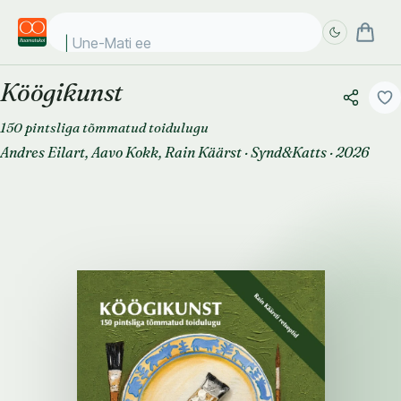
Une-Mati eelv
Köögikunst
Täpsem
Täpsem
otsing
otsing
150 pintsliga tõmmatud toidulugu
Andres Eilart
,
Aavo Kokk
,
Rain Käärst
·
Synd&Katts
·
2026