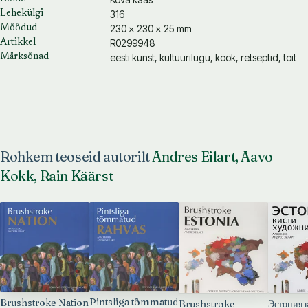
316
Lehekülgi
230 × 230 × 25 mm
Mõõdud
R0299948
Artikkel
eesti kunst, kultuurilugu, köök, retseptid, toit
Märksõnad
Rohkem teoseid autorilt
Andres Eilart, Aavo
Kokk, Rain Käärst
Pintsliga tõmmatud
Brushstroke Nation
Brushstroke
Эстония 