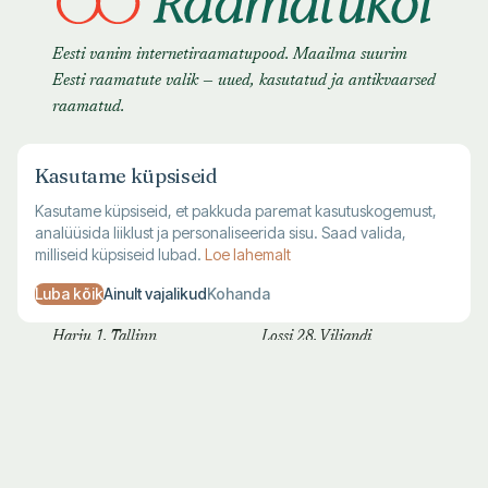
Eesti vanim internetiraamatupood. Maailma suurim
Eesti raamatute valik — uued, kasutatud ja antikvaarsed
raamatud.
Kasutame küpsiseid
Kasutame küpsiseid, et pakkuda paremat kasutuskogemust,
analüüsida liiklust ja personaliseerida sisu. Saad valida,
milliseid küpsiseid lubad.
Loe lahemalt
Luba kõik
Ainult vajalikud
Kohanda
TALLINNA KAUPLUS
VILJANDI KAUPLUS
Harju 1, Tallinn
Lossi 28, Viljandi
E–R 10–19
T–L 10–18
L–P 10–17
P–E suletud
683 7711
683 7712