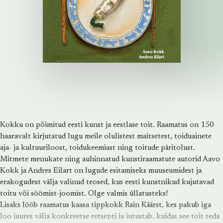
Kokku on põimitud eesti kunst ja eestlase toit. Raamatus on 150
haaravalt kirjutatud lugu meile olulistest maitsetest, toiduainete
aja- ja kultuuriloost, toidukeemiast ning toitude päritolust.
Mitmete menukate ning auhinnatud kunstiraamatute autorid Aavo
Kokk ja Andres Eilart on lugude esitamiseks muuseumidest ja
erakogudest välja valinud teosed, kus eesti kunstnikud kujutavad
toitu või söömist-joomist. Olge valmis üllatusteks!
Lisaks lööb raamatus kaasa tippkokk
Rain Käärst
, kes pakub iga
loo juures välja konkreetse retsepti ja jutustab, kuidas see toit teda