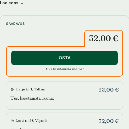
Loe edasi →
isiklikult on puudutanud.
Eesti kunsti toel avanevad lood ja retseptid on omakorda
kuupäevalises järjestuses. Nii pakub raamat maitsekat seiklust
terveks aastaringiks.
SAADAVUS
32,00 €
OSTA
Uus kasutamata raamat
32,00 €
Harju tn 1, Tallinn
Uus, kasutamata raamat
32,00 €
Lossi tn 28, Viljandi