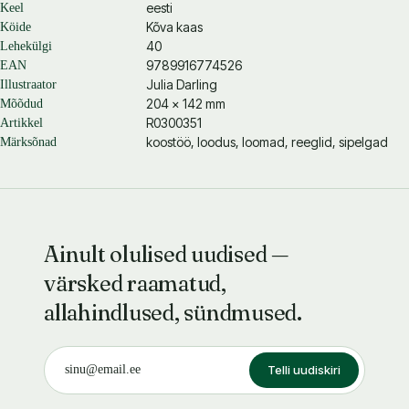
eesti
Keel
Kõva kaas
Köide
40
Lehekülgi
9789916774526
EAN
Julia Darling
Illustraator
204 × 142 mm
Mõõdud
R0300351
Artikkel
koostöö, loodus, loomad, reeglid, sipelgad
Märksõnad
Ainult olulised uudised —
värsked raamatud,
allahindlused, sündmused.
Telli uudiskiri