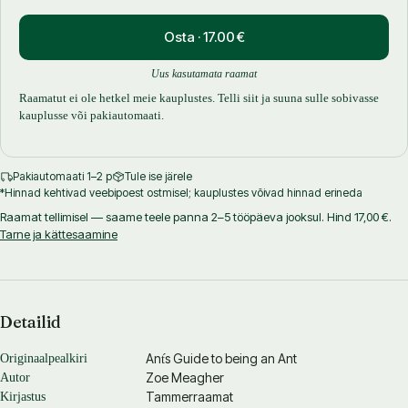
Osta · 17.00 €
Uus kasutamata raamat
Raamatut ei ole hetkel meie kauplustes. Telli siit ja suuna sulle sobivasse
kauplusse või pakiautomaati.
Pakiautomaati 1–2 p
Tule ise järele
*Hinnad kehtivad veebipoest ostmisel; kauplustes võivad hinnad erineda
Raamat tellimisel — saame teele panna 2–5 tööpäeva jooksul. Hind 17,00 €.
Tarne ja kättesaamine
Detailid
Ant́s Guide to being an Ant
Originaalpealkiri
Zoe Meagher
Autor
Tammerraamat
Kirjastus