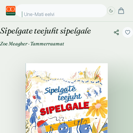
Une-Mati eelviim
Sipelgate teejuht sipelgale
Täpsem
Täpsem
otsing
otsing
Zoe Meagher
·
Tammerraamat