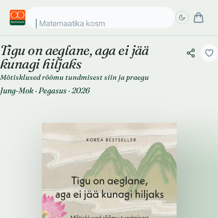
Matemaatika kosmose
Tigu on aeglane, aga ei jää
Täpsem
Täpsem
kunagi hiljaks
otsing
otsing
Mõtisklused rõõmu tundmisest siin ja praegu
Jung-Mok
·
Pegasus
·
2026