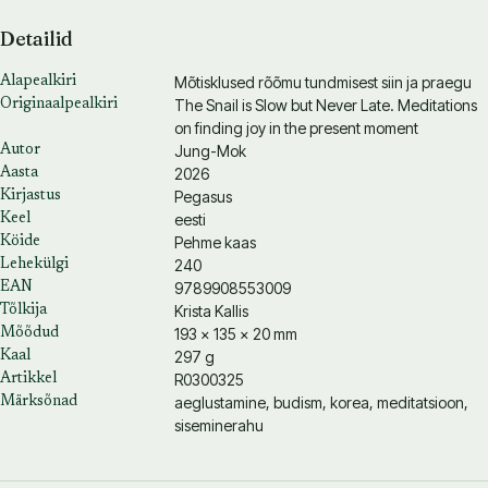
Detailid
Mõtisklused rõõmu tundmisest siin ja praegu
Alapealkiri
The Snail is Slow but Never Late. Meditations
Originaalpealkiri
on finding joy in the present moment
Jung-Mok
Autor
2026
Aasta
Pegasus
Kirjastus
eesti
Keel
Pehme kaas
Köide
240
Lehekülgi
9789908553009
EAN
Krista Kallis
Tõlkija
193 × 135 × 20 mm
Mõõdud
297 g
Kaal
R0300325
Artikkel
aeglustamine, budism, korea, meditatsioon,
Märksõnad
siseminerahu