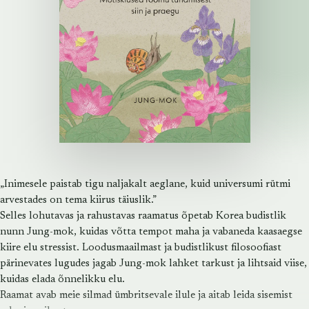
„Inimesele paistab tigu naljakalt aeglane, kuid universumi rütmi
arvestades on tema kiirus täiuslik.”
Selles lohutavas ja rahustavas raamatus õpetab Korea budistlik
nunn Jung-mok, kuidas võtta tempot maha ja vabaneda kaasaegse
kiire elu stressist. Loodusmaailmast ja budistlikust filosoofiast
pärinevates lugudes jagab Jung-mok lahket tarkust ja lihtsaid viise,
kuidas elada õnnelikku elu.
Raamat avab meie silmad ümbritsevale ilule ja aitab leida sisemist