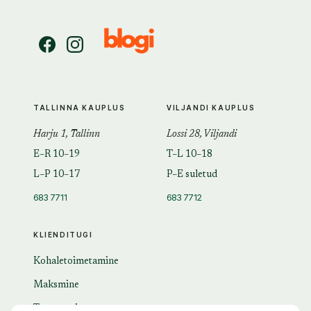
TALLINNA KAUPLUS
VILJANDI KAUPLUS
Harju 1, Tallinn
Lossi 28, Viljandi
E–R 10–19
T–L 10–18
L–P 10–17
P–E suletud
683 7711
683 7712
KLIENDITUGI
Kohaletoimetamine
Maksmine
Tagastamine