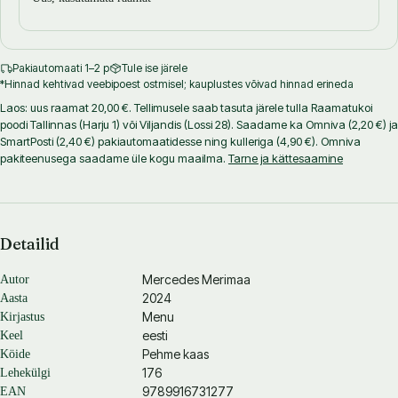
Pakiautomaati 1–2 p
Tule ise järele
*Hinnad kehtivad veebipoest ostmisel; kauplustes võivad hinnad erineda
Laos: uus raamat 20,00 €. Tellimusele saab tasuta järele tulla Raamatukoi
poodi Tallinnas (Harju 1) või Viljandis (Lossi 28). Saadame ka Omniva (2,20 €) ja
SmartPosti (2,40 €) pakiautomaatidesse ning kulleriga (4,90 €). Omniva
pakiteenusega saadame üle kogu maailma.
Tarne ja kättesaamine
Detailid
Mercedes Merimaa
Autor
2024
Aasta
Menu
Kirjastus
eesti
Keel
Pehme kaas
Köide
176
Lehekülgi
9789916731277
EAN