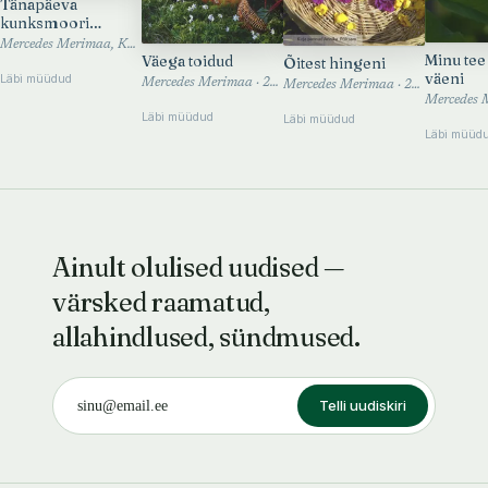
Tänapäeva
kunksmoori
koduapteek
Mercedes Merimaa, Kaia-Kaire Hunt, Elery Tammemägi, Kaido Soobik, Silva Soobik · 2014
Minu tee
Väega toidud
Õitest hingeni
väeni
Läbi müüdud
Mercedes Merimaa · 2012
Mercedes Merimaa · 2011
Läbi müüdud
Läbi müüdud
Läbi müüd
Ainult olulised uudised —
värsked raamatud,
allahindlused, sündmused.
Telli uudiskiri