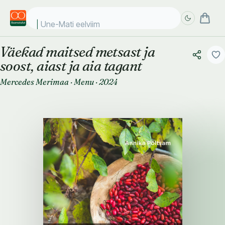
Une-Mati eelviimase
Väekad maitsed metsast ja
Täpsem
Täpsem
soost, aiast ja aia tagant
otsing
otsing
Mercedes Merimaa
·
Menu
·
2024