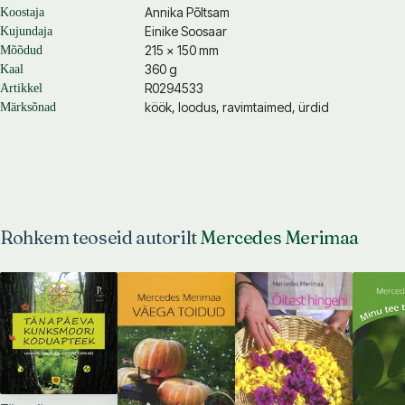
Annika Põltsam
Koostaja
Einike Soosaar
Kujundaja
215 × 150 mm
Mõõdud
360 g
Kaal
R0294533
Artikkel
köök, loodus, ravimtaimed, ürdid
Märksõnad
Rohkem teoseid autorilt
Mercedes Merimaa