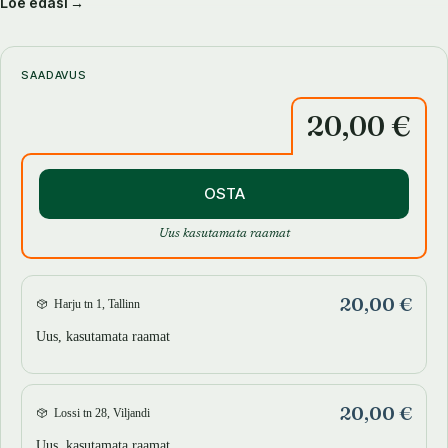
Loe edasi →
mõtlemise piire, õppida, katsetada ja loovalt läheneda.
Metsast ja muljalt leiab söödavaid taimi igal aastaajal. Igaks aastaajaks
leiab raamatust sobivaid retsepte.
SAADAVUS
20,00 €
Illustreeritud rohkete fotodega.
OSTA
Uus kasutamata raamat
20,00 €
Harju tn 1, Tallinn
Uus, kasutamata raamat
20,00 €
Lossi tn 28, Viljandi
Uus, kasutamata raamat