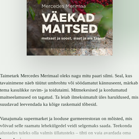
Taimetark Mercedes Merimaal oleks nagu mitu paari silmi. Seal, kus
tavainimene näeb tüütut umbrohtu või söödamatut kännuseent, märkab
tema kasulikke ravim- ja toidutaimi. Mitmekesised ja kordumatud
maitseelamused on tagatud. Ta leiab ilmeksimatult üles haruldused, mis
suudavad leevendada ka kõige raskemaid tõbesid.
Vanajumala supermarket ja looduse gurmeerestoran on mõisted, mis
võivad selle raamatu lehekülgedel veidi selgemaks saada. Teekonda
alustades tuleks olla valmis üllatusteks – tihti on vaja avardada oma