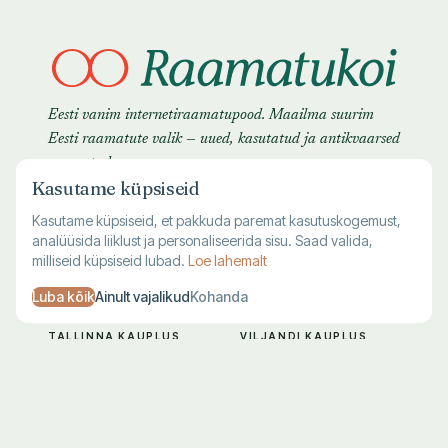
Eesti vanim internetiraamatupood. Maailma suurim
Eesti raamatute valik — uued, kasutatud ja antikvaarsed
raamatud.
Kasutame küpsiseid
Kasutame küpsiseid, et pakkuda paremat kasutuskogemust,
analüüsida liiklust ja personaliseerida sisu. Saad valida,
milliseid küpsiseid lubad.
Loe lahemalt
Luba kõik
Ainult vajalikud
Kohanda
TALLINNA KAUPLUS
VILJANDI KAUPLUS
Harju 1, Tallinn
Lossi 28, Viljandi
E–R 10–19
T–L 10–18
L–P 10–17
P–E suletud