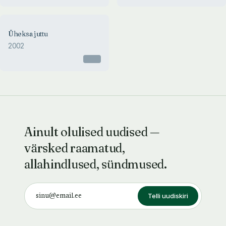
Üheksa juttu
2002
Otsas
Ainult olulised uudised —
värsked raamatud,
allahindlused, sündmused.
Telli uudiskiri