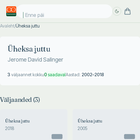
Enne päik
Avaleht
/
Üheksa juttu
Täpsem
Täpsem
otsing
otsing
Üheksa juttu
Jerome David Salinger
3
väljaannet kokku
0
saadaval
Aastad:
2002
–
2018
Väljaanded (
3
)
Üheksa juttu
Üheksa juttu
2018
2005
Otsas
Otsas