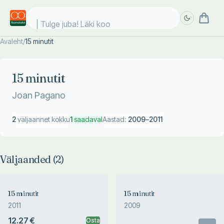
Tulge juba! Läki kool
Avaleht
/
15 minutit
Täpsem
Täpsem
otsing
otsing
15 minutit
Joan Pagano
2
väljaannet kokku
1
saadaval
Aastad:
2009
–
2011
Väljaanded (
2
)
15 minutit
15 minutit
2011
2009
12.27 €
Osta
Otsas