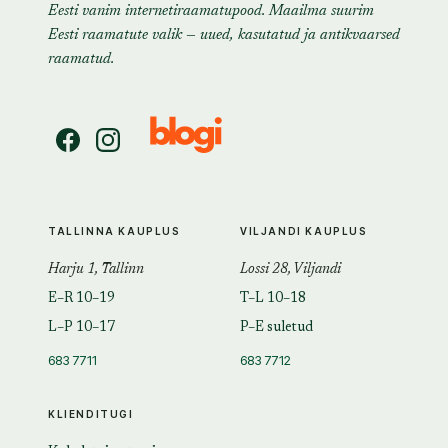
Eesti vanim internetiraamatupood. Maailma suurim
Eesti raamatute valik — uued, kasutatud ja antikvaarsed
raamatud.
TALLINNA KAUPLUS
VILJANDI KAUPLUS
Harju 1, Tallinn
Lossi 28, Viljandi
E–R 10–19
T–L 10–18
L–P 10–17
P–E suletud
683 7711
683 7712
KLIENDITUGI