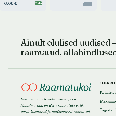
6.00 €
Osta
Otsas
Ainult olulised uudised 
raamatud, allahindluse
KLIENDI
Kohaleto
Eesti vanim internetiraamatupood.
Maksmin
Maailma suurim Eesti raamatute valik —
Tagastam
uued, kasutatud ja antikvaarsed raamatud.