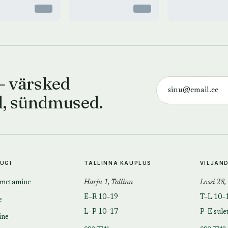
Otsas
Otsas
— värsked
d, sündmused.
TUGI
TALLINNA KAUPLUS
VILJAN
imetamine
Harju 1, Tallinn
Lossi 28,
E–R 10–19
T–L 10–
e
L–P 10–17
P–E sule
ine