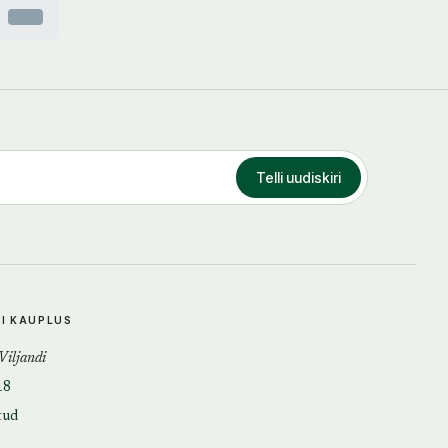
Otsas
Telli uudiskiri
DI KAUPLUS
 Viljandi
18
tud