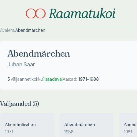
Avaleht
/
Abendmärchen
Otsi täpsemalt
Otsi täpsemalt
Abendmärchen
Juhan Saar
5
väljaannet kokku
1
saadaval
Aastad:
1971
–
1988
Väljaanded (
5
)
Abendmärchen
Abendmärchen
Abend
1971
1988
1981