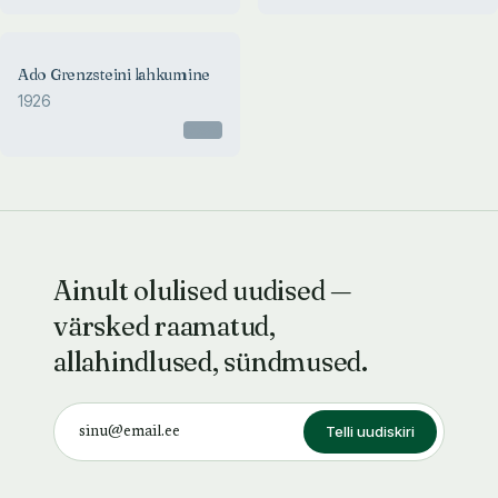
Ado Grenzsteini lahkumine
1926
Otsas
Ainult olulised uudised —
värsked raamatud,
allahindlused, sündmused.
Telli uudiskiri