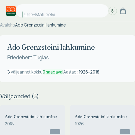
Une-Mati eelvii
Avaleht
/
Ado Grenzsteini lahkumine
Täpsem
Täpsem
otsing
otsing
Ado Grenzsteini lahkumine
Friedebert Tuglas
3
väljaannet kokku
0
saadaval
Aastad:
1926
–
2018
Väljaanded (
3
)
Ado Grenzsteini lahkumine
Ado Grenzsteini lahkumine
2018
1926
Otsas
Otsas