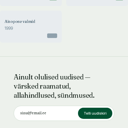
Aisopose valmid
1999
Otsas
Ainult olulised uudised —
värsked raamatud,
allahindlused, sündmused.
Telli uudiskiri