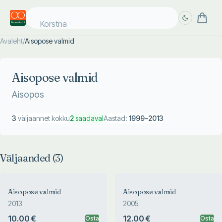
Korstna
Avaleht
/
Aisopose valmid
Täpsem
Täpsem
otsing
otsing
Aisopose valmid
Aisopos
3
väljaannet kokku
2
saadaval
Aastad:
1999
–
2013
Väljaanded (
3
)
Aisopose valmid
Aisopose valmid
2013
2005
10.00 €
12.00 €
Osta
Osta