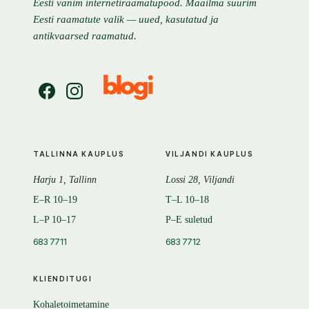
Eesti vanim internetiraamatupood. Maailma suurim
Eesti raamatute valik — uued, kasutatud ja
antikvaarsed raamatud.
TALLINNA KAUPLUS
VILJANDI KAUPLUS
Harju 1, Tallinn
Lossi 28, Viljandi
E–R 10–19
T–L 10–18
L–P 10–17
P–E suletud
683 7711
683 7712
KLIENDITUGI
Kohaletoimetamine