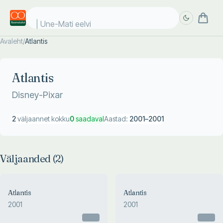
Une-Mati eelvii
Avaleht
/
Atlantis
Täpsem
Täpsem
otsing
otsing
Atlantis
Disney-Pixar
2
väljaannet kokku
0
saadaval
Aastad:
2001
–
2001
Väljaanded (
2
)
Atlantis
Atlantis
2001
2001
Otsas
Otsas