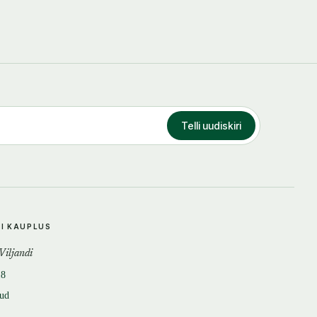
Telli uudiskiri
DI KAUPLUS
 Viljandi
18
tud