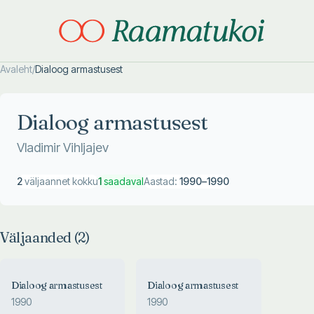
Avaleht
/
Dialoog armastusest
Otsi täpsemalt
Otsi täpsemalt
Dialoog armastusest
Vladimir Vihljajev
2
väljaannet kokku
1
saadaval
Aastad:
1990
–
1990
Väljaanded (
2
)
Dialoog armastusest
Dialoog armastusest
1990
1990