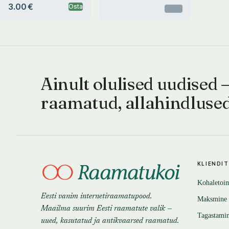
3.00 €
Osta
Otsas
Ainult olulised uudised 
raamatud, allahindluse
KLIENDI
Kohaletoi
Eesti vanim internetiraamatupood.
Maksmine
Maailma suurim Eesti raamatute valik —
Tagastami
uued, kasutatud ja antikvaarsed raamatud.