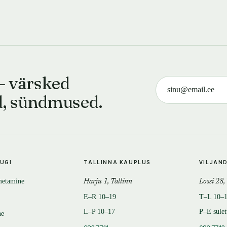
— värsked
d, sündmused.
TUGI
TALLINNA KAUPLUS
VILJAN
metamine
Harju 1, Tallinn
Lossi 28,
E–R 10–19
T–L 10–
L–P 10–17
P–E sule
ne