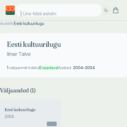
Une-Mati eelviima
Avaleht
/
Eesti kultuurilugu
Täpsem
Täpsem
otsing
otsing
Eesti kultuurilugu
Ilmar Talve
1
väljaannet kokku
0
saadaval
Aastad:
2004
–
2004
Väljaanded (
1
)
Eesti kultuurilugu
2004
Otsas