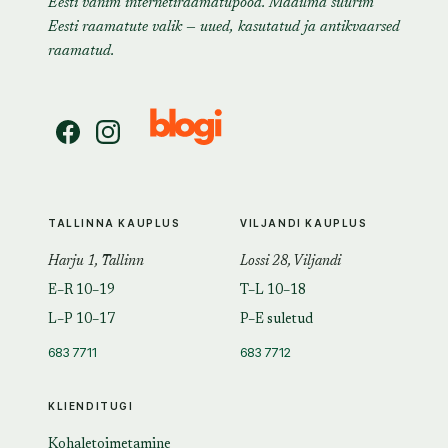
Eesti vanim internetiraamatupood. Maailma suurim
Eesti raamatute valik — uued, kasutatud ja antikvaarsed
raamatud.
TALLINNA KAUPLUS
VILJANDI KAUPLUS
Harju 1, Tallinn
Lossi 28, Viljandi
E–R 10–19
T–L 10–18
L–P 10–17
P–E suletud
683 7711
683 7712
KLIENDITUGI
Kohaletoimetamine