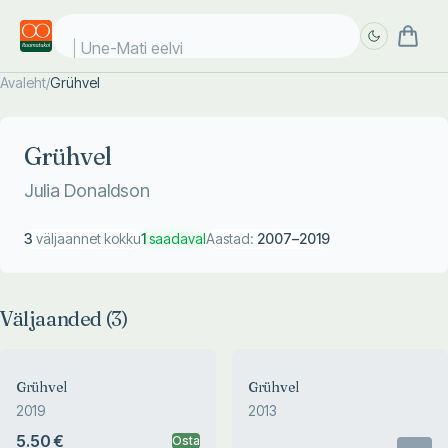
Une-Mati eelvii
Avaleht
/
Grühvel
Täpsem
Täpsem
otsing
otsing
Grühvel
Julia Donaldson
3
väljaannet kokku
1
saadaval
Aastad:
2007
–
2019
Väljaanded (
3
)
Grühvel
Grühvel
2019
2013
5.50 €
Osta
Otsas