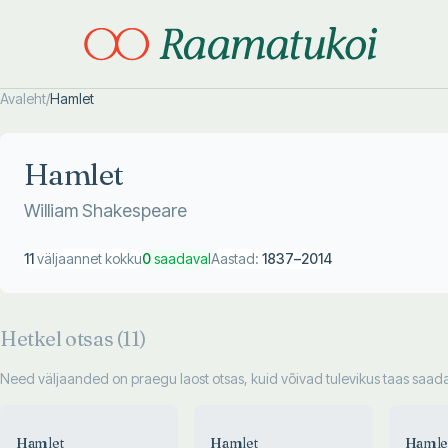
Avaleht
/
Hamlet
Otsi täpsemalt
Otsi täpsemalt
Hamlet
William Shakespeare
11
väljaannet kokku
0
saadaval
Aastad:
1837
–
2014
Hetkel otsas (
11
)
Need väljaanded on praegu laost otsas, kuid võivad tulevikus taas saadav
Hamlet
Hamlet
Hamle