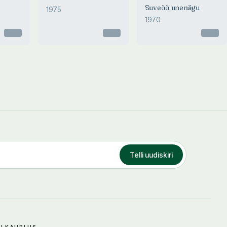
Suveöö unenägu
1975
1970
Otsas
Otsas
Otsas
Telli uudiskiri