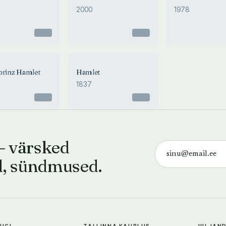
2000
1978
Otsas
Otsas
prinz Hamlet
Hamlet
1837
Otsas
Otsas
— värsked
d, sündmused.