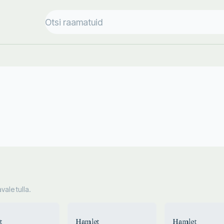
ale tulla.
t
Hamlet
Hamlet