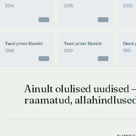
2014
2005
2000
Otsas
Otsas
Taani prints Hamlet
Taani prints Hamlet
Daani 
1946
1930
1910
Otsas
Otsas
Ainult olulised uudised 
raamatud, allahindluse