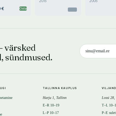
2015
2005
 €
Osta
Otsas
— värsked
d, sündmused.
TUGI
TALLINNA KAUPLUS
VILJAN
metamine
Harju 1, Tallinn
Lossi 28,
E–R 10–19
T–L 10–
L–P 10–17
P–E sule
ne