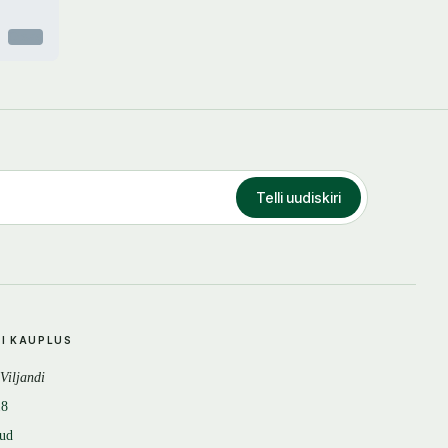
Otsas
Telli uudiskiri
DI KAUPLUS
 Viljandi
18
tud