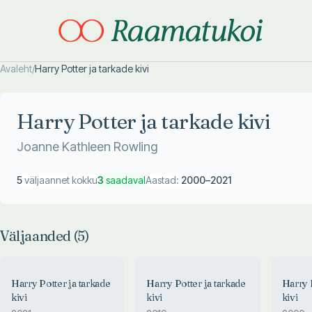
Avaleht
/
Harry Potter ja tarkade kivi
Otsi täpsemalt
Otsi täpsemalt
Harry Potter ja tarkade kivi
Joanne Kathleen Rowling
5
väljaannet kokku
3
saadaval
Aastad:
2000
–
2021
Väljaanded (
5
)
Harry Potter ja tarkade
Harry Potter ja tarkade
Harry P
kivi
kivi
kivi