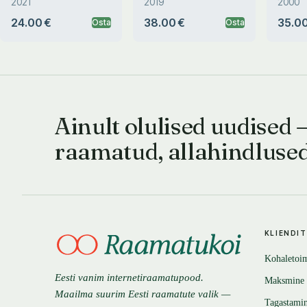
2021
2019
2000
24.00 €
38.00 €
35.00
Osta
Osta
Ainult olulised uudised 
raamatud, allahindluse
KLIENDI
Kohaletoi
Eesti vanim internetiraamatupood.
Maksmine
Maailma suurim Eesti raamatute valik —
Tagastami