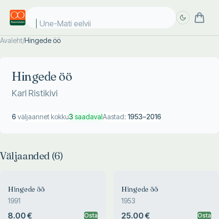
Une-Mati eelviim
Avaleht
/
Hingede öö
Täpsem
Täpsem
otsing
otsing
Hingede öö
Karl Ristikivi
6
väljaannet kokku
3
saadaval
Aastad:
1953
–
2016
Väljaanded (
6
)
Hingede öö
Hingede öö
1991
1953
8.00 €
25.00 €
Osta
Osta