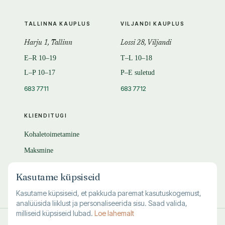
TALLINNA KAUPLUS
VILJANDI KAUPLUS
Harju 1, Tallinn
Lossi 28, Viljandi
E–R 10–19
T–L 10–18
L–P 10–17
P–E suletud
683 7711
683 7712
KLIENDITUGI
Kohaletoimetamine
Maksmine
Tagastamine
Kasutame küpsiseid
KKK
Kasutame küpsiseid, et pakkuda paremat kasutuskogemust,
analüüsida liiklust ja personaliseerida sisu. Saad valida,
milliseid küpsiseid lubad.
Loe lahemalt
© 1995–
2026
Kuutõrvaja OÜ · reg. 10463994