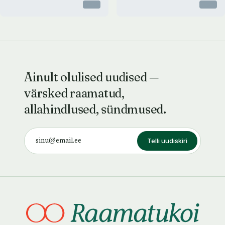
Otsas
Otsas
Ainult olulised uudised —
värsked raamatud,
allahindlused, sündmused.
Telli uudiskiri