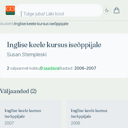
Tulge juba! Läki kooli
Avaleht
/
Inglise keele kursus iseõppijale
Täpsem
Täpsem
otsing
otsing
Inglise keele kursus iseõppijale
Susan Stempleski
2
väljaannet kokku
0
saadaval
Aastad:
2006
–
2007
Väljaanded (
2
)
Inglise keele kursus
Inglise keele kursus
iseõppijale
iseõppijale
2007
2006