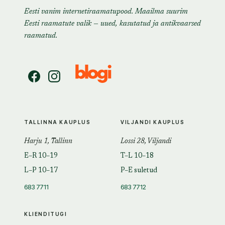
Eesti vanim internetiraamatupood. Maailma suurim
Eesti raamatute valik — uued, kasutatud ja antikvaarsed
raamatud.
TALLINNA KAUPLUS
VILJANDI KAUPLUS
Harju 1, Tallinn
Lossi 28, Viljandi
E–R 10–19
T–L 10–18
L–P 10–17
P–E suletud
683 7711
683 7712
KLIENDITUGI