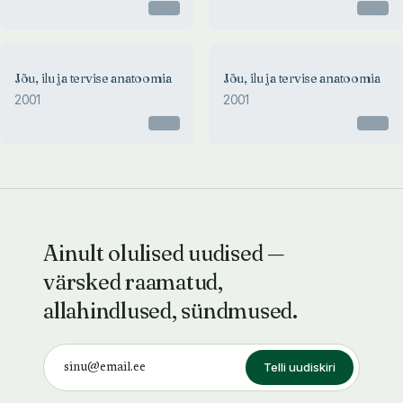
Otsas
Otsas
Jõu, ilu ja tervise anatoomia
Jõu, ilu ja tervise anatoomia
2001
2001
Otsas
Otsas
Ainult olulised uudised —
värsked raamatud,
allahindlused, sündmused.
Telli uudiskiri