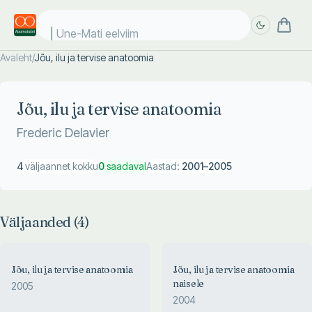
Une-Mati eelviima
Avaleht
/
Jõu, ilu ja tervise anatoomia
Täpsem
Täpsem
otsing
otsing
Jõu, ilu ja tervise anatoomia
Frederic Delavier
4
väljaannet kokku
0
saadaval
Aastad:
2001
–
2005
Väljaanded (
4
)
Jõu, ilu ja tervise anatoomia
Jõu, ilu ja tervise anatoomia
naisele
2005
2004