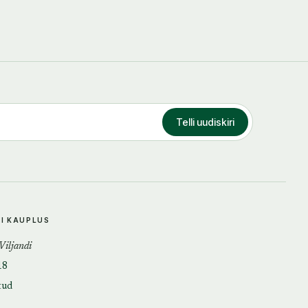
Telli uudiskiri
DI KAUPLUS
 Viljandi
18
tud