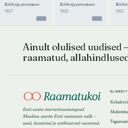
Kõrboja peremees
Kõrboja peremees
Kõrbo
KÕRBO
1937
1926
1922
Anton 
Otsas
Otsas
Ainult olulised uudised 
raamatud, allahindluse
KLIENDI
Kohaleto
Eesti vanim internetiraamatupood.
Maksmin
Maailma suurim Eesti raamatute valik —
Tagastam
uued, kasutatud ja antikvaarsed raamatud.