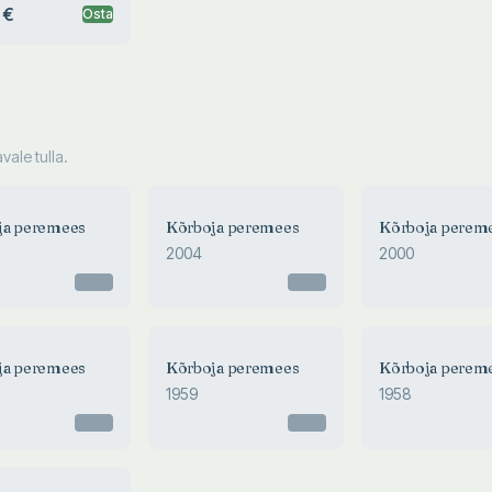
 €
Osta
ale tulla.
ja peremees
Kõrboja peremees
Kõrboja perem
2004
2000
Otsas
Otsas
ja peremees
Kõrboja peremees
Kõrboja perem
1959
1958
Otsas
Otsas