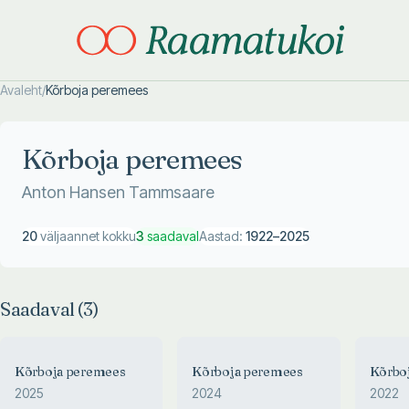
Avaleht
/
Kõrboja peremees
Otsi täpsemalt
Otsi täpsemalt
Kõrboja peremees
Anton Hansen Tammsaare
20
väljaannet kokku
3
saadaval
Aastad:
1922
–
2025
Saadaval (
3
)
Kõrboja peremees
Kõrboja peremees
Kõrbo
2025
2024
2022