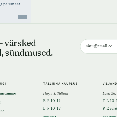
1922
ja peremees
JA PEREMEES
Hansen Tammsaare
Otsas
— värsked
d, sündmused.
TUGI
TALLINNA KAUPLUS
VILJAN
imetamine
Harju 1, Tallinn
Lossi 28,
E–R 10–19
T–L 10–
e
L–P 10–17
P–E sule
ine