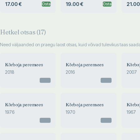
17.00 €
19.00 €
21.00
Osta
Osta
Hetkel otsas (
17
)
Need väljaanded on praegu laost otsas, kuid võivad tulevikus taas saadav
Kõrboja peremees
Kõrboja peremees
Kõrbo
2018
2016
2007
Otsas
Otsas
Kõrboja peremees
Kõrboja peremees
Kõrbo
1976
1970
1967
Otsas
Otsas