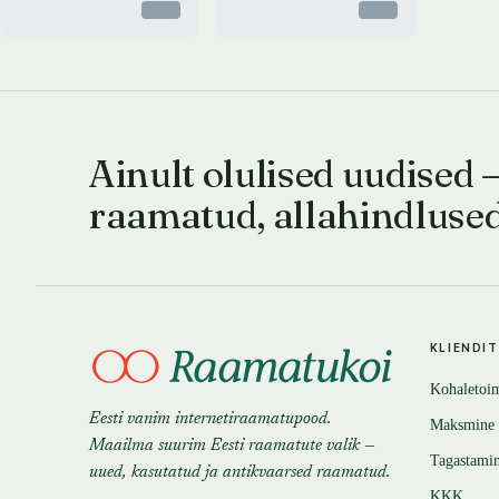
Otsas
Otsas
Ainult olulised uudised 
raamatud, allahindluse
KLIENDI
Kohaletoi
Eesti vanim internetiraamatupood.
Maksmine
Maailma suurim Eesti raamatute valik —
Tagastami
uued, kasutatud ja antikvaarsed raamatud.
KKK