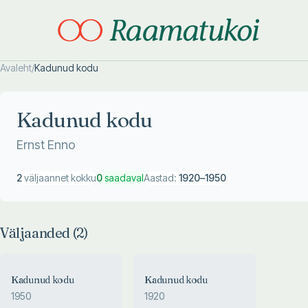
Avaleht
/
Kadunud kodu
Otsi täpsemalt
Otsi täpsemalt
Kadunud kodu
Ernst Enno
2
väljaannet kokku
0
saadaval
Aastad:
1920
–
1950
Väljaanded (
2
)
Kadunud kodu
Kadunud kodu
1950
1920