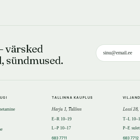
— värsked
d, sündmused.
TUGI
TALLINNA KAUPLUS
VILJAN
metamine
Harju 1, Tallinn
Lossi 28,
E–R 10–19
T–L 10–
L–P 10–17
P–E sule
ne
683 7711
683 7712