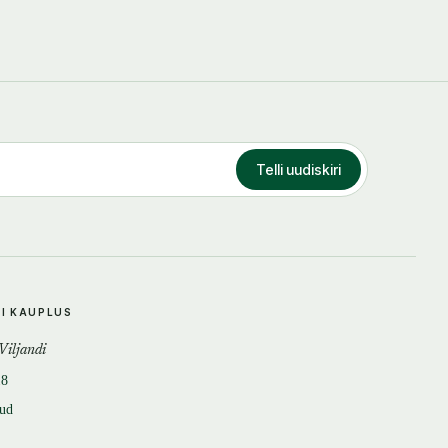
Telli uudiskiri
DI KAUPLUS
 Viljandi
18
tud