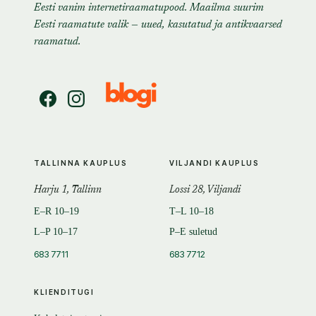
Eesti vanim internetiraamatupood. Maailma suurim
Eesti raamatute valik — uued, kasutatud ja antikvaarsed
raamatud.
TALLINNA KAUPLUS
VILJANDI KAUPLUS
Harju 1, Tallinn
Lossi 28, Viljandi
E–R 10–19
T–L 10–18
L–P 10–17
P–E suletud
683 7711
683 7712
KLIENDITUGI