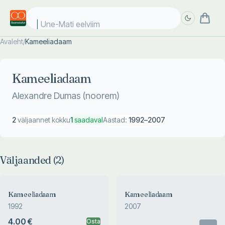
Une-Mati eelviima
Avaleht
/
Kameeliadaam
Täpsem
Täpsem
otsing
otsing
Kameeliadaam
Alexandre Dumas (noorem)
2
väljaannet kokku
1
saadaval
Aastad:
1992
–
2007
Väljaanded (
2
)
Kameeliadaam
Kameeliadaam
1992
2007
4.00 €
Osta
Otsas