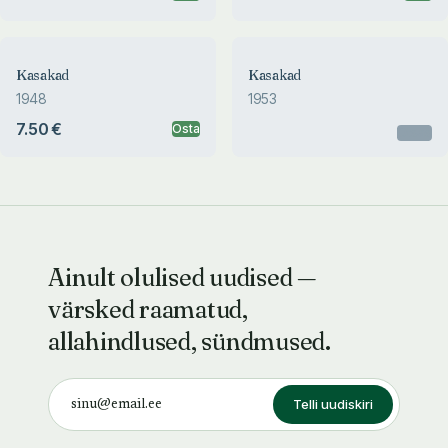
Kasakad
Kasakad
1948
1953
7.50 €
Osta
Otsas
Ainult olulised uudised —
värsked raamatud,
allahindlused, sündmused.
Telli uudiskiri