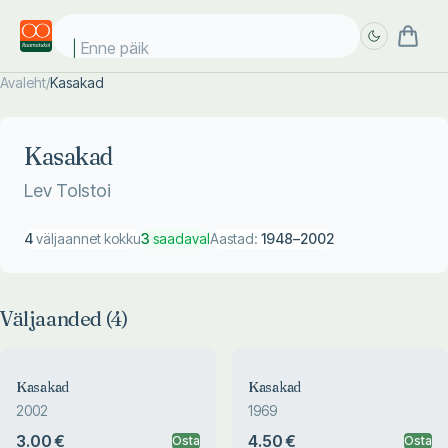
Enne päike
Avaleht
/
Kasakad
Täpsem
Täpsem
otsing
otsing
Kasakad
Lev Tolstoi
4
väljaannet kokku
3
saadaval
Aastad:
1948
–
2002
Väljaanded (
4
)
Kasakad
Kasakad
2002
1969
3.00 €
4.50 €
Osta
Osta