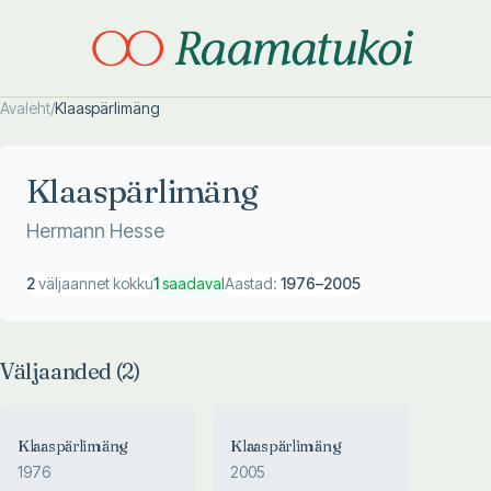
Avaleht
/
Klaaspärlimäng
Otsi täpsemalt
Otsi täpsemalt
Klaaspärlimäng
Hermann Hesse
2
väljaannet kokku
1
saadaval
Aastad:
1976
–
2005
Väljaanded (
2
)
Klaaspärlimäng
Klaaspärlimäng
1976
2005