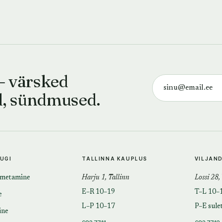
— värsked
d, sündmused.
TUGI
TALLINNA KAUPLUS
VILJAN
imetamine
Harju 1, Tallinn
Lossi 28,
E–R 10–19
T–L 10–
e
L–P 10–17
P–E sule
ine