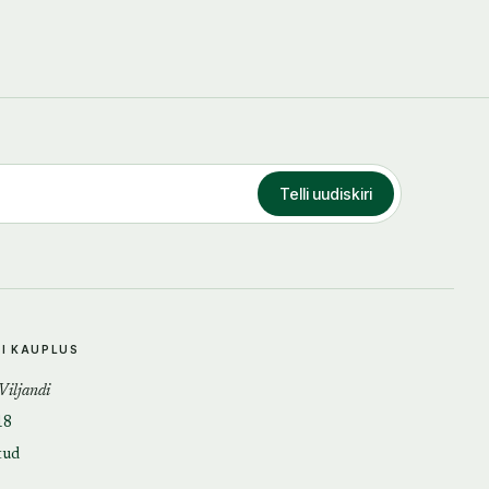
Telli uudiskiri
DI KAUPLUS
 Viljandi
18
tud