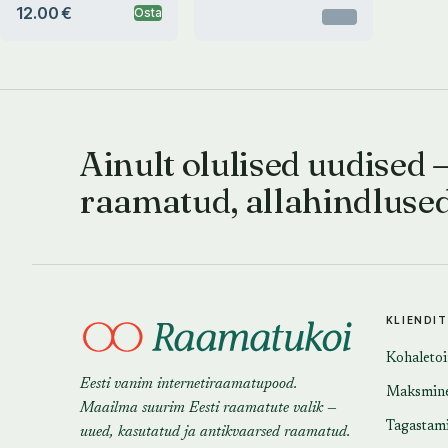
12.00 €
Osta
Otsas
Ainult olulised uudised 
raamatud, allahindluse
KLIENDI
Kohaleto
Eesti vanim internetiraamatupood.
Maksmin
Maailma suurim Eesti raamatute valik —
Tagastam
uued, kasutatud ja antikvaarsed raamatud.