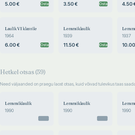
5.00 €
3.50 €
4.50 
Osta
Osta
Laulik VI klassile
Lemmiklaulik
Lemmi
1964
1939
1937
6.00 €
11.50 €
10.00
Osta
Osta
Hetkel otsas (
59
)
Need väljaanded on praegu laost otsas, kuid võivad tulevikus taas saadav
Lemmiklaulik
Lemmiklaulik
Lemmi
1990
1990
1990
Otsas
Otsas