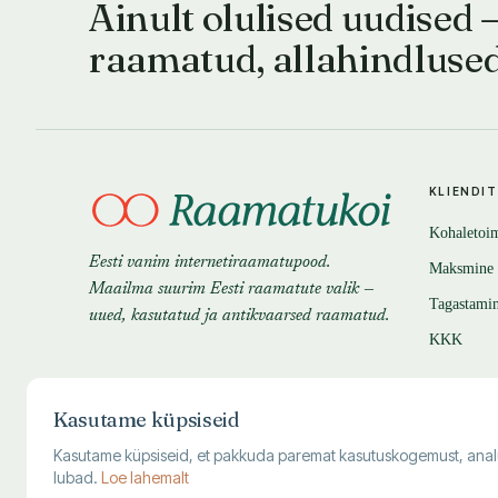
Ainult olulised uudised 
raamatud, allahindluse
KLIENDI
Kohaletoi
Eesti vanim internetiraamatupood.
Maksmine
Maailma suurim Eesti raamatute valik —
Tagastami
uued, kasutatud ja antikvaarsed raamatud.
KKK
Kasutame küpsiseid
Kasutame küpsiseid, et pakkuda paremat kasutuskogemust, analüüsi
lubad.
Loe lahemalt