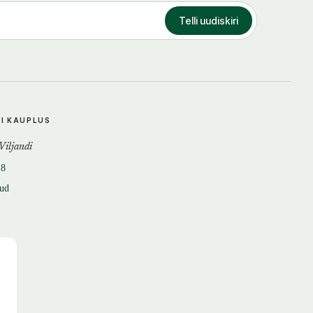
Telli uudiskiri
DI KAUPLUS
 Viljandi
18
tud