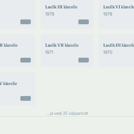
Laulik III klassile
Laulik VI klassil
1978
1978
Otsas
Otsas
II klassile
Laulik VII klassile
Laulik III klassil
1971
1970
Otsas
Otsas
V klassile
Otsas
...ja veel
35
väljaannet