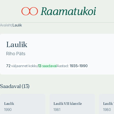
Avaleht
/
Laulik
Otsi täpsemalt
Otsi täpsemalt
Laulik
Riho Päts
72
väljaannet kokku
13
saadaval
Aastad:
1935
–
1990
Saadaval (
13
)
Laulik
Laulik VII klassile
Laulik 
1990
1981
1980