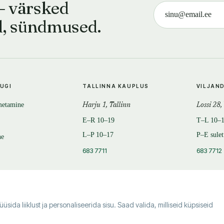
— värsked
d, sündmused.
TUGI
TALLINNA KAUPLUS
VILJAN
metamine
Harju 1, Tallinn
Lossi 28,
E–R 10–19
T–L 10–
L–P 10–17
P–E sule
ne
683 7711
683 7712
da liiklust ja personaliseerida sisu. Saad valida, milliseid küpsiseid