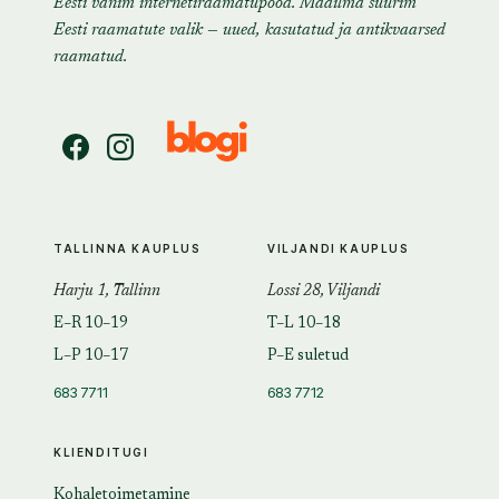
Eesti vanim internetiraamatupood. Maailma suurim
Eesti raamatute valik — uued, kasutatud ja antikvaarsed
raamatud.
TALLINNA KAUPLUS
VILJANDI KAUPLUS
Harju 1, Tallinn
Lossi 28, Viljandi
E–R 10–19
T–L 10–18
L–P 10–17
P–E suletud
683 7711
683 7712
KLIENDITUGI
Kohaletoimetamine