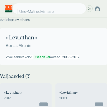
Une-Mati eelviimased
Avaleht
/
«Leviathan»
Täpsem
Täpsem
otsing
otsing
«Leviathan»
Boriss Akunin
2
väljaannet kokku
0
saadaval
Aastad:
2003
–
2012
Väljaanded (
2
)
«Leviathan»
«Leviathan»
2012
2003
Otsas
Otsas