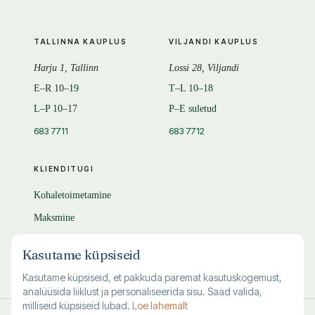
TALLINNA KAUPLUS
VILJANDI KAUPLUS
Harju 1, Tallinn
Lossi 28, Viljandi
E–R 10–19
T–L 10–18
L–P 10–17
P–E suletud
683 7711
683 7712
KLIENDITUGI
Kohaletoimetamine
Maksmine
Tagastamine
Kasutame küpsiseid
KKK
Kasutame küpsiseid, et pakkuda paremat kasutuskogemust,
analüüsida liiklust ja personaliseerida sisu. Saad valida,
milliseid küpsiseid lubad.
Loe lahemalt