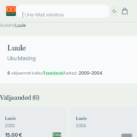
Une-Mati eelviimas
Avaleht
/
Luule
Täpsem
Täpsem
otsing
otsing
Luule
Uku Masing
6
väljaannet kokku
1
saadaval
Aastad:
2000
–
2004
Väljaanded (
6
)
Luule
Luule
2000
2004
15.00 €
Osta
Otsas