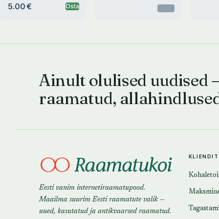
5.00 €
Osta
Otsas
Ainult olulised uudised 
raamatud, allahindluse
KLIENDI
Kohaleto
Eesti vanim internetiraamatupood.
Maksmin
Maailma suurim Eesti raamatute valik —
Tagastam
uued, kasutatud ja antikvaarsed raamatud.