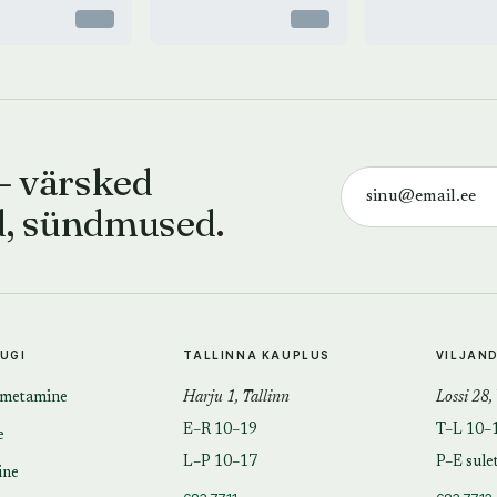
Otsas
Otsas
— värsked
d, sündmused.
TUGI
TALLINNA KAUPLUS
VILJAN
imetamine
Harju 1, Tallinn
Lossi 28,
E–R 10–19
T–L 10–
e
L–P 10–17
P–E sule
ine