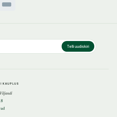
Otsas
Telli uudiskiri
DI KAUPLUS
 Viljandi
18
tud