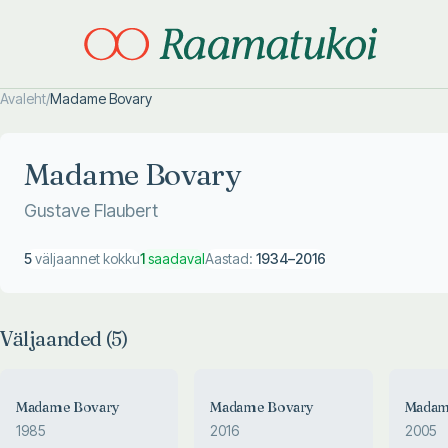
Avaleht
/
Madame Bovary
Otsi täpsemalt
Otsi täpsemalt
Madame Bovary
Gustave Flaubert
5
väljaannet kokku
1
saadaval
Aastad:
1934
–
2016
Väljaanded (
5
)
Madame Bovary
Madame Bovary
Madam
1985
2016
2005