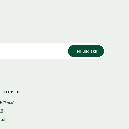
Telli uudiskiri
DI KAUPLUS
 Viljandi
18
tud