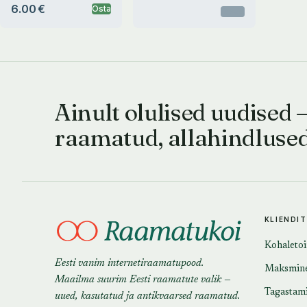
6.00 €
Osta
Otsas
Ainult olulised uudised 
raamatud, allahindluse
KLIENDI
Kohaleto
Eesti vanim internetiraamatupood.
Maksmin
Maailma suurim Eesti raamatute valik —
Tagastam
uued, kasutatud ja antikvaarsed raamatud.