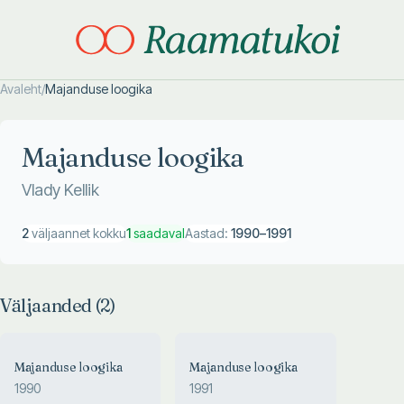
Avaleht
/
Majanduse loogika
Otsi täpsemalt
Otsi täpsemalt
Majanduse loogika
Vlady Kellik
2
väljaannet kokku
1
saadaval
Aastad:
1990
–
1991
Väljaanded (
2
)
Majanduse loogika
Majanduse loogika
1990
1991