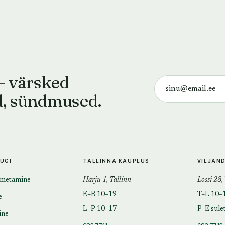
— värsked
d, sündmused.
TUGI
TALLINNA KAUPLUS
VILJAN
imetamine
Harju 1, Tallinn
Lossi 28,
E–R 10–19
T–L 10–
e
L–P 10–17
P–E sule
ine