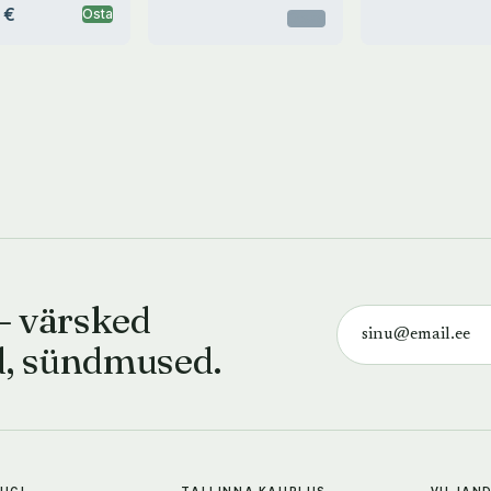
 €
Osta
Otsas
— värsked
d, sündmused.