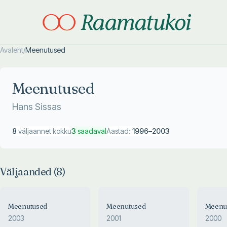
Avaleht
/
Meenutused
Otsi täpsemalt
Otsi täpsemalt
Meenutused
Hans Sissas
8
väljaannet kokku
3
saadaval
Aastad:
1996
–
2003
Väljaanded (
8
)
Meenutused
Meenutused
Meenu
2003
2001
2000