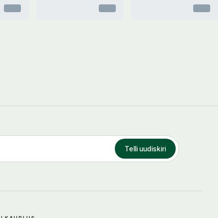
Otsas
Otsas
Otsas
Telli uudiskiri