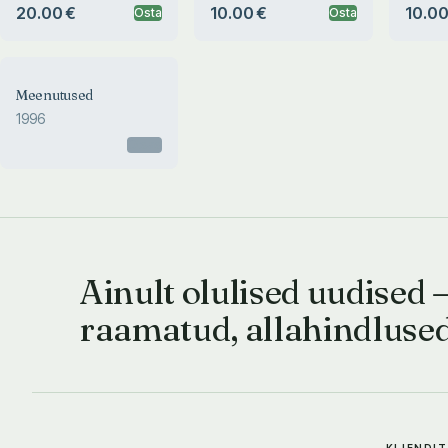
20.00 €
10.00 €
10.00
Osta
Osta
Meenutused
1996
Otsas
Ainult olulised uudised 
raamatud, allahindluse