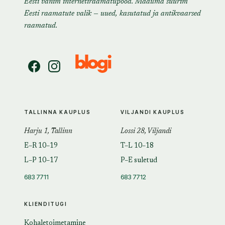
Eesti vanim internetiraamatupood. Maailma suurim
Eesti raamatute valik — uued, kasutatud ja antikvaarsed
raamatud.
TALLINNA KAUPLUS
VILJANDI KAUPLUS
Harju 1, Tallinn
Lossi 28, Viljandi
E–R 10–19
T–L 10–18
L–P 10–17
P–E suletud
683 7711
683 7712
KLIENDITUGI
Kohaletoimetamine