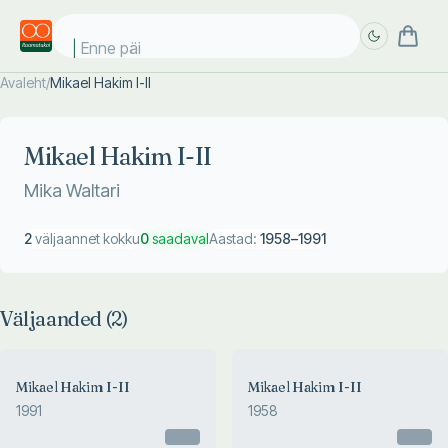
Enne päik
Avaleht
/
Mikael Hakim I-II
Täpsem
Täpsem
otsing
otsing
Mikael Hakim I-II
Mika Waltari
2
väljaannet kokku
0
saadaval
Aastad:
1958
–
1991
Väljaanded (
2
)
Mikael Hakim I-II
Mikael Hakim I-II
1991
1958
Otsas
Otsas