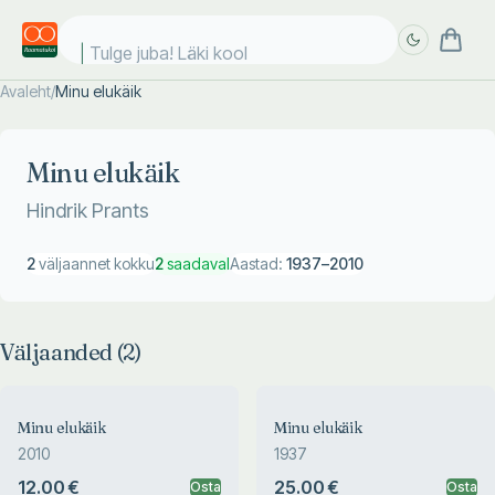
Tulge juba! Läki kooli
Avaleht
/
Minu elukäik
Täpsem
Täpsem
otsing
otsing
Minu elukäik
Hindrik Prants
2
väljaannet kokku
2
saadaval
Aastad:
1937
–
2010
Väljaanded (
2
)
Minu elukäik
Minu elukäik
2010
1937
12.00 €
25.00 €
Osta
Osta