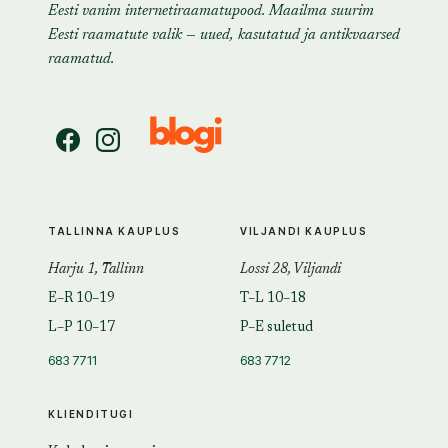
Eesti vanim internetiraamatupood. Maailma suurim
Eesti raamatute valik — uued, kasutatud ja antikvaarsed
raamatud.
TALLINNA KAUPLUS
VILJANDI KAUPLUS
Harju 1, Tallinn
Lossi 28, Viljandi
E–R 10–19
T–L 10–18
L–P 10–17
P–E suletud
683 7711
683 7712
KLIENDITUGI