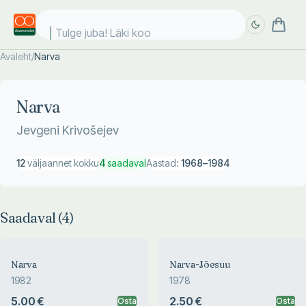
Tulge juba! Läki kool
Avaleht
/
Narva
Täpsem
Täpsem
otsing
otsing
Narva
Jevgeni Krivošejev
12
väljaannet kokku
4
saadaval
Aastad:
1968
–
1984
Saadaval (
4
)
Narva
Narva-Jõesuu
1982
1978
5.00 €
2.50 €
Osta
Osta