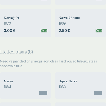
Narva juht
Narva-Jõesuu
1973
1969
3.00 €
2.50 €
Osta
Osta
Hetkel otsas (
8
)
Need väljaanded on praegu laost otsas, kuid võivad tulevikus taas
saadavale tulla.
Narva
Нарва. Narva
1984
1983
Otsas
Otsas