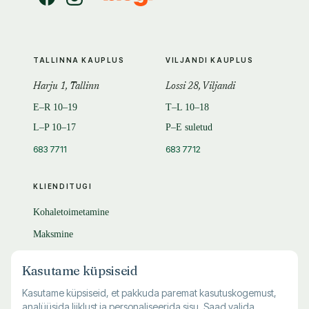
TALLINNA KAUPLUS
VILJANDI KAUPLUS
Harju 1, Tallinn
Lossi 28, Viljandi
E–R 10–19
T–L 10–18
L–P 10–17
P–E suletud
683 7711
683 7712
KLIENDITUGI
Kohaletoimetamine
Maksmine
Tagastamine
Kasutame küpsiseid
KKK
Kasutame küpsiseid, et pakkuda paremat kasutuskogemust,
analüüsida liiklust ja personaliseerida sisu. Saad valida,