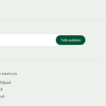
Telli uudiskiri
DI KAUPLUS
 Viljandi
18
tud