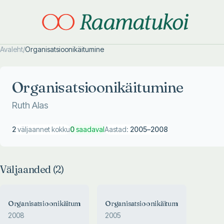
Avaleht
/
Organisatsioonikäitumine
Otsi täpsemalt
Otsi täpsemalt
Organisatsioonikäitumine
Ruth Alas
2
väljaannet kokku
0
saadaval
Aastad:
2005
–
2008
Väljaanded (
2
)
Organisatsioonikäitumine
Organisatsioonikäitumine
2008
2005