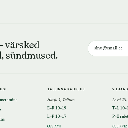
— värsked
d, sündmused.
TUGI
TALLINNA KAUPLUS
VILJAN
imetamine
Harju 1, Tallinn
Lossi 28,
E–R 10–19
T–L 10–
e
L–P 10–17
P–E sule
ine
683 7711
683 7712