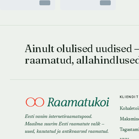
Otsas
Otsas
Ainult olulised uudised 
raamatud, allahindluse
KLIENDI
Kohaleto
Eesti vanim internetiraamatupood.
Maksmin
Maailma suurim Eesti raamatute valik —
Tagastam
uued, kasutatud ja antikvaarsed raamatud.