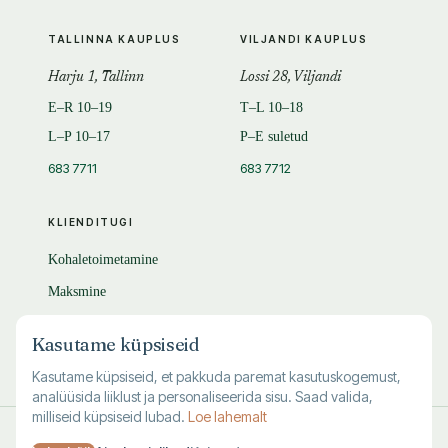
TALLINNA KAUPLUS
VILJANDI KAUPLUS
Harju 1, Tallinn
Lossi 28, Viljandi
E–R 10–19
T–L 10–18
L–P 10–17
P–E suletud
683 7711
683 7712
KLIENDITUGI
Kohaletoimetamine
Maksmine
Tagastamine
Kasutame küpsiseid
KKK
Kasutame küpsiseid, et pakkuda paremat kasutuskogemust,
analüüsida liiklust ja personaliseerida sisu. Saad valida,
milliseid küpsiseid lubad.
Loe lahemalt
© 1995–
2026
Kuutõrvaja OÜ · reg. 10463994