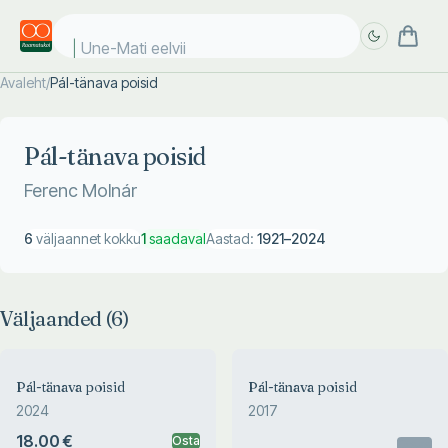
Une-Mati eelviim
Avaleht
/
Pál-tänava poisid
Täpsem
Täpsem
otsing
otsing
Pál-tänava poisid
Ferenc Molnár
6
väljaannet kokku
1
saadaval
Aastad:
1921
–
2024
Väljaanded (
6
)
Pál-tänava poisid
Pál-tänava poisid
2024
2017
18.00 €
Osta
Otsas