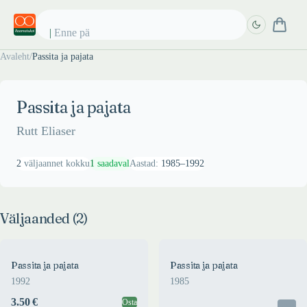
Enne päi
Avaleht
/
Passita ja pajata
Täpsem
Täpsem
otsing
otsing
Passita ja pajata
Rutt Eliaser
2
väljaannet kokku
1
saadaval
Aastad:
1985
–
1992
Väljaanded (
2
)
Passita ja pajata
Passita ja pajata
1992
1985
3.50 €
Osta
Otsas