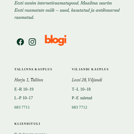
Eesti vanim internetiraamatupood. Maailma suurim
Eesti raamatute valik — uued, kasutatud ja antikvaarsed
raamatud.
TALLINNA KAUPLUS
VILJANDI KAUPLUS
Harju 1, Tallinn
Lossi 28, Viljandi
E–R 10–19
T–L 10–18
L–P 10–17
P–E suletud
683 7711
683 7712
KLIENDITUGI