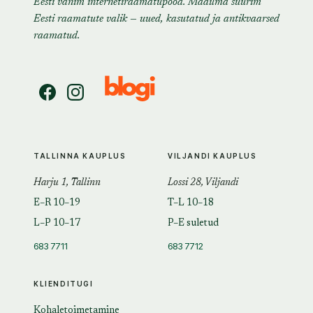
Eesti vanim internetiraamatupood. Maailma suurim
Eesti raamatute valik — uued, kasutatud ja antikvaarsed
raamatud.
TALLINNA KAUPLUS
VILJANDI KAUPLUS
Harju 1, Tallinn
Lossi 28, Viljandi
E–R 10–19
T–L 10–18
L–P 10–17
P–E suletud
683 7711
683 7712
KLIENDITUGI
Kohaletoimetamine