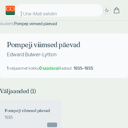
Une-Mati eelviima
Avaleht
/
Pompeji viimsed päevad
Täpsem
Täpsem
otsing
otsing
Pompeji viimsed päevad
Edward Bulwer-Lytton
1
väljaannet kokku
0
saadaval
Aastad:
1935
–
1935
Väljaanded (
1
)
Pompeji viimsed päevad
1935
Otsas