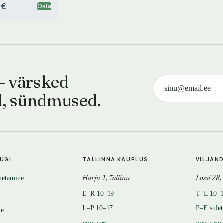
 €
Osta
— värsked
d, sündmused.
TUGI
TALLINNA KAUPLUS
VILJAN
metamine
Harju 1, Tallinn
Lossi 28,
E–R 10–19
T–L 10–
L–P 10–17
P–E sule
ne