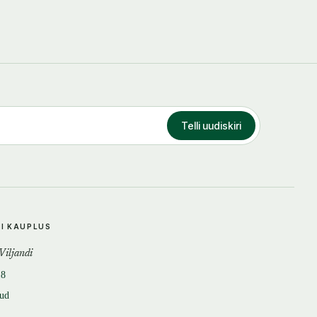
Telli uudiskiri
DI KAUPLUS
 Viljandi
18
tud