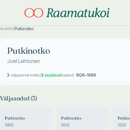
Avaleht
/
Putkinotko
Otsi täpsemalt
Otsi täpsemalt
Putkinotko
Joel Lehtonen
3
väljaannet kokku
3
saadaval
Aastad:
1926
–
1986
Väljaanded (
3
)
Putkinotko
Putkinotko
Putkin
1986
1926
1926