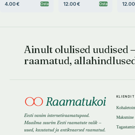
4.00 €
12.00 €
12.00
Osta
Osta
Ainult olulised uudised 
raamatud, allahindluse
KLIENDI
Kohaletoi
Eesti vanim internetiraamatupood.
Maksmine
Maailma suurim Eesti raamatute valik —
Tagastami
uued, kasutatud ja antikvaarsed raamatud.