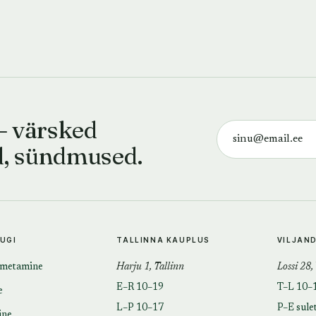
— värsked
d, sündmused.
TUGI
TALLINNA KAUPLUS
VILJAN
imetamine
Harju 1, Tallinn
Lossi 28,
E–R 10–19
T–L 10–
e
L–P 10–17
P–E sule
ine