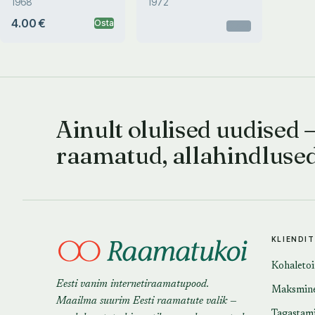
1968
1972
4.00 €
Osta
Otsas
Ainult olulised uudised 
raamatud, allahindluse
KLIENDI
Kohaleto
Eesti vanim internetiraamatupood.
Maksmin
Maailma suurim Eesti raamatute valik —
Tagastam