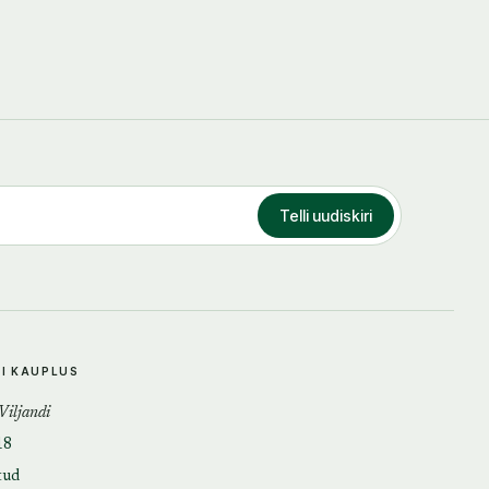
Telli uudiskiri
DI KAUPLUS
 Viljandi
18
tud