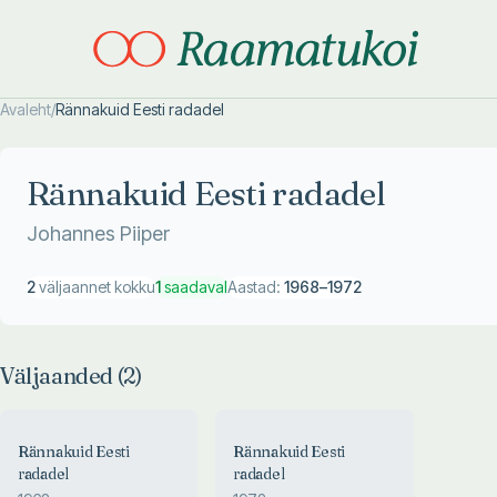
Avaleht
/
Rännakuid Eesti radadel
Otsi täpsemalt
Otsi täpsemalt
Rännakuid Eesti radadel
Johannes Piiper
2
väljaannet kokku
1
saadaval
Aastad:
1968
–
1972
Väljaanded (
2
)
Rännakuid Eesti
Rännakuid Eesti
radadel
radadel