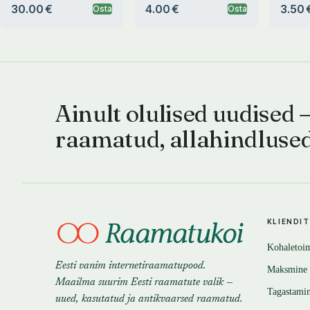
30.00 €
4.00 €
3.50 
Osta
Osta
Ainult olulised uudised 
raamatud, allahindluse
KLIENDI
Kohaletoi
Eesti vanim internetiraamatupood.
Maksmine
Maailma suurim Eesti raamatute valik —
Tagastami
uued, kasutatud ja antikvaarsed raamatud.