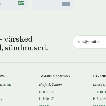
€
Osta
Otsas
— värsked
d, sündmused.
TUGI
TALLINNA KAUPLUS
VILJAN
metamine
Harju 1, Tallinn
Lossi 28,
E–R 10–19
T–L 10–
L–P 10–17
P–E sule
ne