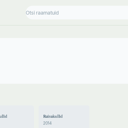
llid
Raisakullid
2014