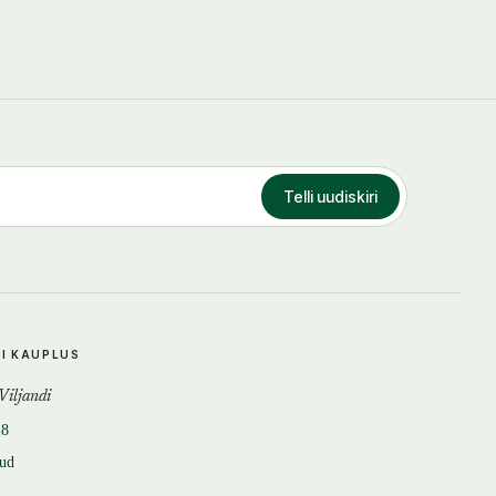
Telli uudiskiri
DI KAUPLUS
 Viljandi
18
tud