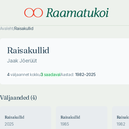
Avaleht
/
Raisakullid
Otsi täpsemalt
Otsi täpsemalt
Raisakullid
Jaak Jõerüüt
4
väljaannet kokku
3
saadaval
Aastad:
1982
–
2025
Väljaanded (
4
)
Raisakullid
Raisakullid
Raisaku
2025
1985
1982