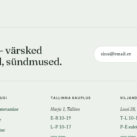
— värsked
d, sündmused.
TUGI
TALLINNA KAUPLUS
VILJAN
imetamine
Harju 1, Tallinn
Lossi 28,
E–R 10–19
T–L 10–
e
L–P 10–17
P–E sule
ine