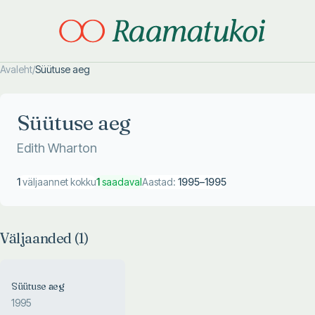
Avaleht
/
Süütuse aeg
Otsi täpsemalt
Otsi täpsemalt
Süütuse aeg
Edith Wharton
1
väljaannet kokku
1
saadaval
Aastad:
1995
–
1995
Väljaanded (
1
)
Süütuse aeg
1995