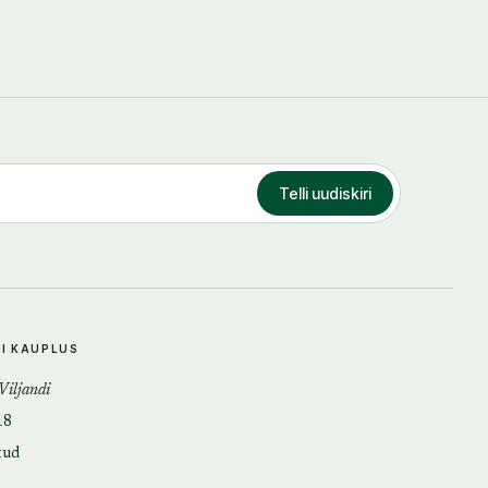
Telli uudiskiri
DI KAUPLUS
 Viljandi
18
tud