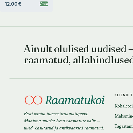
12.00 €
Osta
Ainult olulised uudised 
raamatud, allahindluse
KLIENDI
Kohaleto
Eesti vanim internetiraamatupood.
Maksmin
Maailma suurim Eesti raamatute valik —
Tagastam
uued, kasutatud ja antikvaarsed raamatud.