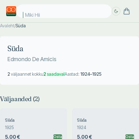
Miki Hiir
Avaleht
/
Süda
Täpsem
Täpsem
otsing
otsing
Süda
Edmondo De Amicis
2
väljaannet kokku
2
saadaval
Aastad:
1924
–
1925
Väljaanded (
2
)
Süda
Süda
1925
1924
5.00 €
5.00 €
Osta
Osta