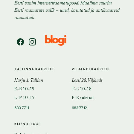
Eesti vanim internetiraamatupood. Maailma suurim
Eesti raamatute valik — uued, kasutatud ja antikvaarsed
raamatud.
TALLINNA KAUPLUS
VILJANDI KAUPLUS
Harju 1, Tallinn
Lossi 28, Viljandi
E–R 10–19
T–L 10–18
L–P 10–17
P–E suletud
683 7711
683 7712
KLIENDITUGI