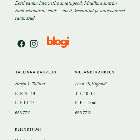
Eesti vanim internetiraamatupood. Maailma suurim
Eesti raamatute valik — uued, kasutatud ja antikvaarsed
raamatud.
TALLINNA KAUPLUS
VILJANDI KAUPLUS
Harju 1, Tallinn
Lossi 28, Viljandi
E–R 10–19
T–L 10–18
L–P 10–17
P–E suletud
683 7711
683 7712
KLIENDITUGI