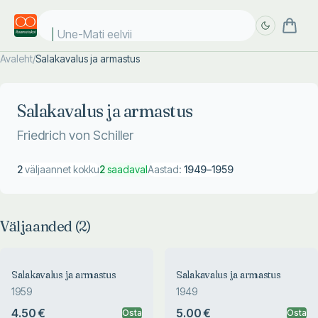
Une-Mati eelviim
Avaleht
/
Salakavalus ja armastus
Täpsem
Täpsem
otsing
otsing
Salakavalus ja armastus
Friedrich von Schiller
2
väljaannet kokku
2
saadaval
Aastad:
1949
–
1959
Väljaanded (
2
)
Salakavalus ja armastus
Salakavalus ja armastus
1959
1949
4.50 €
5.00 €
Osta
Osta