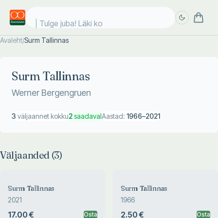
Tulge juba! Läki koo
Avaleht
/
Surm Tallinnas
Täpsem
Täpsem
otsing
otsing
Surm Tallinnas
Werner Bergengruen
3
väljaannet kokku
2
saadaval
Aastad:
1966
–
2021
Väljaanded (
3
)
Surm Tallinnas
Surm Tallinnas
2021
1966
17.00 €
2.50 €
Osta
Osta