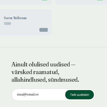
Surm Tallinnas
1999
Otsas
Ainult olulised uudised —
värsked raamatud,
allahindlused, sündmused.
Telli uudiskiri