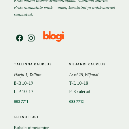
Eesti vanim internetiraamatupood. Maailma suurim
Eesti raamatute valik — uued, kasutatud ja antikvaarsed
raamatud.
TALLINNA KAUPLUS
VILJANDI KAUPLUS
Harju 1, Tallinn
Lossi 28, Viljandi
E–R 10–19
T–L 10–18
L–P 10–17
P–E suletud
683 7711
683 7712
KLIENDITUGI
Kohaletoimetamine