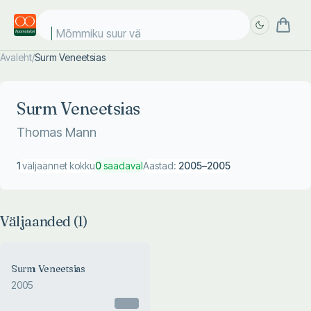
Mõmmiku suur vär
Avaleht
/
Surm Veneetsias
Täpsem
Täpsem
otsing
otsing
Surm Veneetsias
Thomas Mann
1
väljaannet kokku
0
saadaval
Aastad:
2005
–
2005
Väljaanded (
1
)
Surm Veneetsias
2005
Otsas