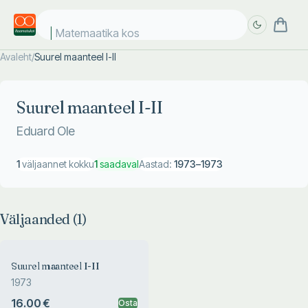
Matemaatika kosm
Avaleht
/
Suurel maanteel I-II
Täpsem
Täpsem
otsing
otsing
Suurel maanteel I-II
Eduard Ole
1
väljaannet kokku
1
saadaval
Aastad:
1973
–
1973
Väljaanded (
1
)
Suurel maanteel I-II
1973
16.00 €
Osta