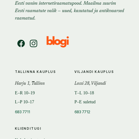
Eesti vanim internetiraamatupood. Maailma suurim
Eesti raamatute valik — uued, kasutatud ja antikvaarsed
raamatud.
TALLINNA KAUPLUS
VILJANDI KAUPLUS
Harju 1, Tallinn
Lossi 28, Viljandi
E–R 10–19
T–L 10–18
L–P 10–17
P–E suletud
683 7711
683 7712
KLIENDITUGI