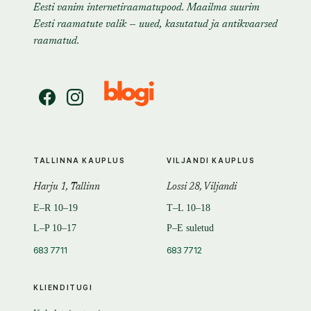
Eesti vanim internetiraamatupood. Maailma suurim
Eesti raamatute valik — uued, kasutatud ja antikvaarsed
raamatud.
TALLINNA KAUPLUS
VILJANDI KAUPLUS
Harju 1, Tallinn
Lossi 28, Viljandi
E–R 10–19
T–L 10–18
L–P 10–17
P–E suletud
683 7711
683 7712
KLIENDITUGI