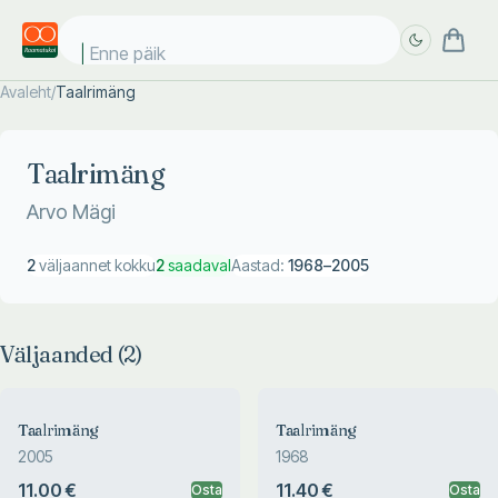
Enne päike
Avaleht
/
Taalrimäng
Täpsem
Täpsem
otsing
otsing
Taalrimäng
Arvo Mägi
2
väljaannet kokku
2
saadaval
Aastad:
1968
–
2005
Väljaanded (
2
)
Taalrimäng
Taalrimäng
2005
1968
11.00 €
11.40 €
Osta
Osta