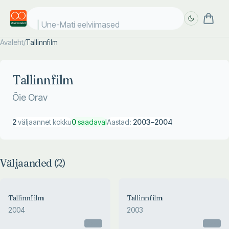
Une-Mati eelviimased
Avaleht
/
Tallinnfilm
Täpsem
Täpsem
otsing
otsing
Tallinnfilm
Õie Orav
2
väljaannet kokku
0
saadaval
Aastad:
2003
–
2004
Väljaanded (
2
)
Tallinnfilm
Tallinnfilm
2004
2003
Otsas
Otsas