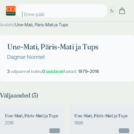
Enne päike
Avaleht
/
Une-Mati, Päris-Mati ja Tups
Täpsem
Täpsem
otsing
otsing
Une-Mati, Päris-Mati ja Tups
Dagmar Normet
3
väljaannet kokku
0
saadaval
Aastad:
1979
–
2016
Väljaanded (
3
)
Une-Mati, Päris-Mati ja Tups
Une-Mati, Päris-Mati ja Tups
2016
1999
Otsas
Otsas