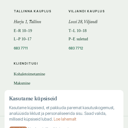
TALLINNA KAUPLUS
VILJANDI KAUPLUS
Harju 1, Tallinn
Lossi 28, Viljandi
E–R 10–19
T–L 10–18
L–P 10–17
P–E suletud
683 7711
683 7712
KLIENDITUGI
Kohaletoimetamine
Maksmine
Tagastamine
Kasutame küpsiseid
KKK
Kasutame küpsiseid, et pakkuda paremat kasutuskogemust,
analüüsida liiklust ja personaliseerida sisu. Saad valida,
milliseid küpsiseid lubad.
Loe lahemalt
© 1995–
2026
Kuutõrvaja OÜ · reg. 10463994