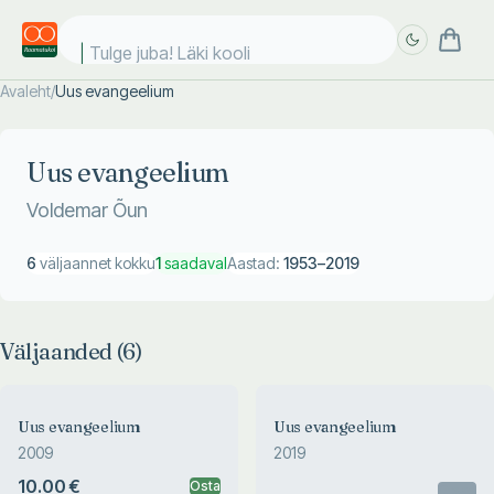
Tulge juba! Läki kooli!
Avaleht
/
Uus evangeelium
Täpsem
Täpsem
otsing
otsing
Uus evangeelium
Voldemar Õun
6
väljaannet kokku
1
saadaval
Aastad:
1953
–
2019
Väljaanded (
6
)
Uus evangeelium
Uus evangeelium
2009
2019
10.00 €
Osta
Otsas