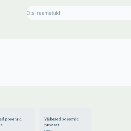
sed poeemid
Väikesed poeemid
as
proosas