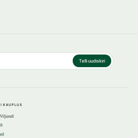
Telli uudiskiri
DI KAUPLUS
 Viljandi
18
tud