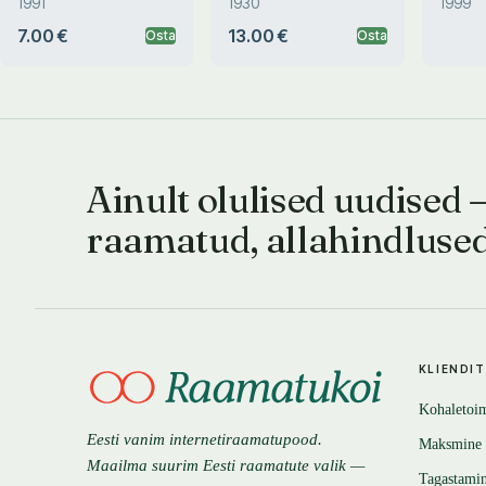
1991
1930
1999
7.00 €
13.00 €
Osta
Osta
Ainult olulised uudised 
raamatud, allahindluse
KLIENDI
Kohaletoi
Eesti vanim internetiraamatupood.
Maksmine
Maailma suurim Eesti raamatute valik —
Tagastami