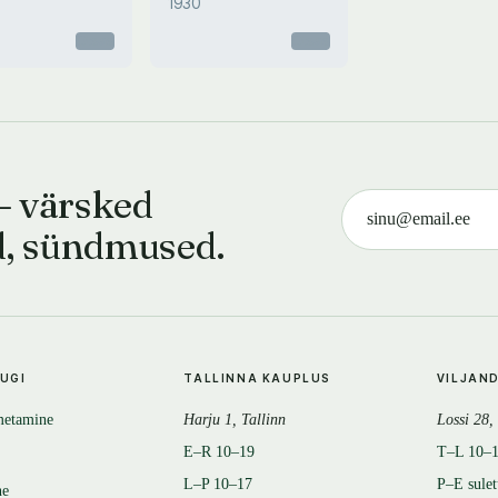
1930
Otsas
Otsas
— värsked
d, sündmused.
TUGI
TALLINNA KAUPLUS
VILJAN
metamine
Harju 1, Tallinn
Lossi 28,
E–R 10–19
T–L 10–
L–P 10–17
P–E sule
ne