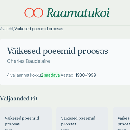
Avaleht
/
Väikesed poeemid proosas
Otsi täpsemalt
Otsi täpsemalt
Väikesed poeemid proosas
Charles Baudelaire
4
väljaannet kokku
2
saadaval
Aastad:
1930
–
1999
Väljaanded (
4
)
Väikesed poeemid
Väikesed poeemid
Väike
proosas
proosas
proos